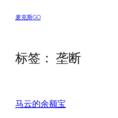
跳
至
麦克斯GO
内
容
标签：
垄断
马云的余额宝