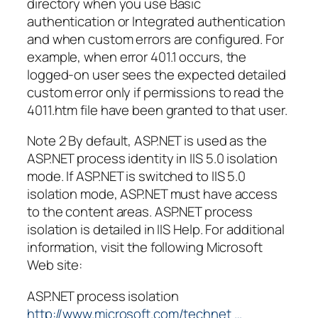
directory when you use Basic
authentication or Integrated authentication
and when custom errors are configured. For
example, when error 401.1 occurs, the
logged-on user sees the expected detailed
custom error only if permissions to read the
4011.htm file have been granted to that user.
Note 2 By default, ASP.NET is used as the
ASP.NET process identity in IIS 5.0 isolation
mode. If ASP.NET is switched to IIS 5.0
isolation mode, ASP.NET must have access
to the content areas. ASP.NET process
isolation is detailed in IIS Help. For additional
information, visit the following Microsoft
Web site:
ASP.NET process isolation
http://www.microsoft.com/technet …