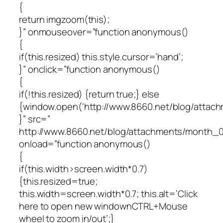
{
return imgzoom(this);
}” onmouseover=”function anonymous()
{
if(this.resized) this.style.cursor=’hand’;
}” onclick=”function anonymous()
{
if(!this.resized) {return true;} else
{window.open(‘http://www.8660.net/blog/attac
}” src=”
http://www.8660.net/blog/attachments/month_0
onload=”function anonymous()
{
if(this.width>screen.width*0.7)
{this.resized=true;
this.width=screen.width*0.7; this.alt=’Click
here to open new windownCTRL+Mouse
wheel to zoom in/out’;}