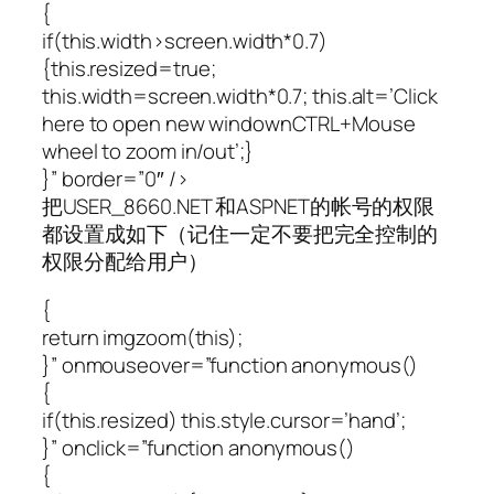
{
if(this.width>screen.width*0.7)
{this.resized=true;
this.width=screen.width*0.7; this.alt=’Click
here to open new windownCTRL+Mouse
wheel to zoom in/out’;}
}” border=”0″ />
把USER_8660.NET 和ASPNET的帐号的权限
都设置成如下（记住一定不要把完全控制的
权限分配给用户）
{
return imgzoom(this);
}” onmouseover=”function anonymous()
{
if(this.resized) this.style.cursor=’hand’;
}” onclick=”function anonymous()
{