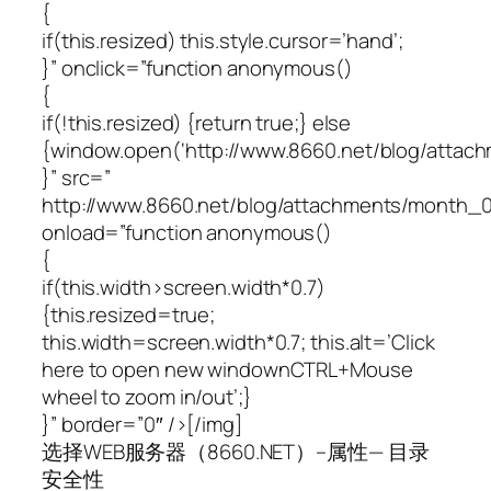
{
if(this.resized) this.style.cursor=’hand’;
}” onclick=”function anonymous()
{
if(!this.resized) {return true;} else
{window.open(‘http://www.8660.net/blog/atta
}” src=”
http://www.8660.net/blog/attachments/month_
onload=”function anonymous()
{
if(this.width>screen.width*0.7)
{this.resized=true;
this.width=screen.width*0.7; this.alt=’Click
here to open new windownCTRL+Mouse
wheel to zoom in/out’;}
}” border=”0″ />[/img]
选择WEB服务器（8660.NET）–属性— 目录
安全性