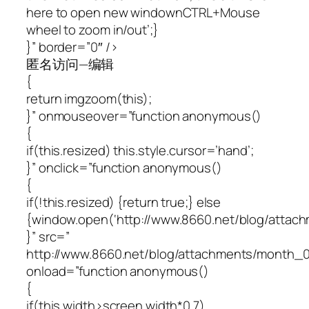
here to open new windownCTRL+Mouse
wheel to zoom in/out’;}
}” border=”0″ />
匿名访问—编辑
{
return imgzoom(this);
}” onmouseover=”function anonymous()
{
if(this.resized) this.style.cursor=’hand’;
}” onclick=”function anonymous()
{
if(!this.resized) {return true;} else
{window.open(‘http://www.8660.net/blog/attac
}” src=”
http://www.8660.net/blog/attachments/month_
onload=”function anonymous()
{
if(this.width>screen.width*0.7)