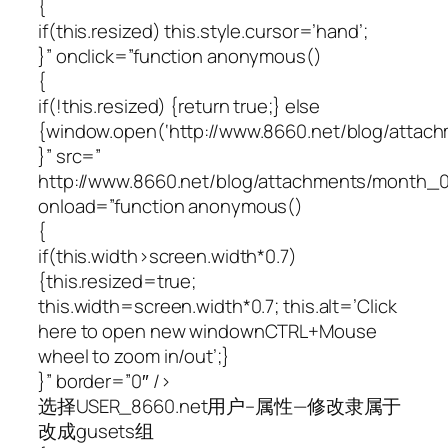
{
if(this.resized) this.style.cursor=’hand’;
}” onclick=”function anonymous()
{
if(!this.resized) {return true;} else
{window.open(‘http://www.8660.net/blog/atta
}” src=”
http://www.8660.net/blog/attachments/month
onload=”function anonymous()
{
if(this.width>screen.width*0.7)
{this.resized=true;
this.width=screen.width*0.7; this.alt=’Click
here to open new windownCTRL+Mouse
wheel to zoom in/out’;}
}” border=”0″ />
选择USER_8660.net用户–属性—修改隶属于
改成gusets组