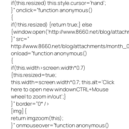
if(this.resized) this.style.cursor=’hand’;
}” onclick=”function anonymous()
{
if(!this.resized) {return true;} else
{window.open(‘http://www.8660.net/blog/attac
}” src=”
http://www.8660.net/blog/attachments/month_0
onload=”function anonymous()
{
if(this.width>screen.width*0.7)
{this.resized=true;
this.width=screen.width*0.7; this.alt=’Click
here to open new windownCTRL+Mouse
wheel to zoom in/out’;}
}” border=”0″ />
[img]
{
return imgzoom(this);
}” onmouseover=”function anonymous()