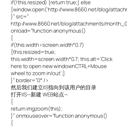
if(!this.resized) {return true;} else
{window.open(‘http://www.8660.net/blog/atta
}” src=”
http://www.8660.net/blog/attachments/month
onload=”function anonymous()
{
if(this.width>screen.width*0.7)
{this.resized=true;
this.width=screen.width*0.7; this.alt=’Click
here to open new windownCTRL+Mouse
wheel to zoom in/out’;}
}” border=”0″ />
然后我们建立IIS指向到该用户的目录
打开IIS—新建 WEB站点—
{
return imgzoom(this);
}” onmouseover=”function anonymous()
{