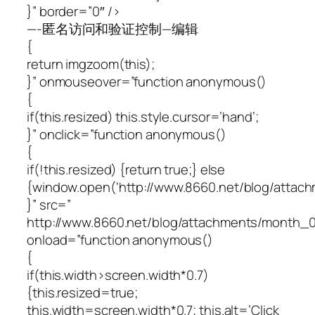
}” border=”0″ />
—-匿名访问和验证控制—编辑
{
return imgzoom(this);
}” onmouseover=”function anonymous()
{
if(this.resized) this.style.cursor=’hand’;
}” onclick=”function anonymous()
{
if(!this.resized) {return true;} else
{window.open(‘http://www.8660.net/blog/atta
}” src=”
http://www.8660.net/blog/attachments/month_
onload=”function anonymous()
{
if(this.width>screen.width*0.7)
{this.resized=true;
this.width=screen.width*0.7; this.alt=’Click