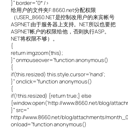
}” border=”0″ />
给用户的文件夹F:8660.net分配权限
（USER_8660.NET是控制改用户的来宾帐号
ASPNET 由于服务器上支持。NET所以也要把
ASPNET帐户的权限给他，否则执行ASP。
NET将权限不够）。
{
return imgzoom(this);
}” onmouseover=”function anonymous()
{
if(this.resized) this.style.cursor=’hand’;
}” onclick=”function anonymous()
{
if(!this.resized) {return true;} else
{window.open(‘http://www.8660.net/blog/atta
}” src=”
http://www.8660.net/blog/attachments/month_
onload=”function anonymous()