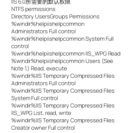
IIS 6.0所需要的默认权限
NTFS permissions
Directory UsersGroups Permissions
%windir%helpiishelpcommon
Administrators Full control
%windir%helpiishelpcommon System Full
control
%windir%helpiishelpcommon IIS_WPG Read
%windir%helpiishelpcommon Users (See
Note 1.) Read, execute
%windir%IIS Temporary Compressed Files
Administrators Full control
%windir%IIS Temporary Compressed Files
System Full control
%windir%IIS Temporary Compressed Files
IIS_WPG List, read, write
%windir%IIS Temporary Compressed Files
Creator owner Full control