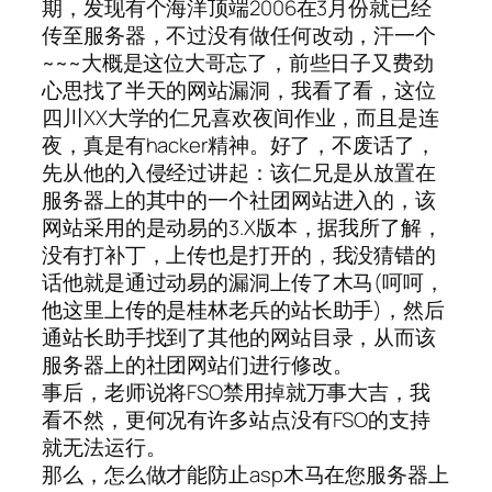
期，发现有个海洋顶端2006在3月份就已经
传至服务器，不过没有做任何改动，汗一个
~~~大概是这位大哥忘了，前些日子又费劲
心思找了半天的网站漏洞，我看了看，这位
四川XX大学的仁兄喜欢夜间作业，而且是连
夜，真是有hacker精神。好了，不废话了，
先从他的入侵经过讲起：该仁兄是从放置在
服务器上的其中的一个社团网站进入的，该
网站采用的是动易的3.X版本，据我所了解，
没有打补丁，上传也是打开的，我没猜错的
话他就是通过动易的漏洞上传了木马(呵呵，
他这里上传的是桂林老兵的站长助手)，然后
通站长助手找到了其他的网站目录，从而该
服务器上的社团网站们进行修改。
事后，老师说将FSO禁用掉就万事大吉，我
看不然，更何况有许多站点没有FSO的支持
就无法运行。
那么，怎么做才能防止asp木马在您服务器上