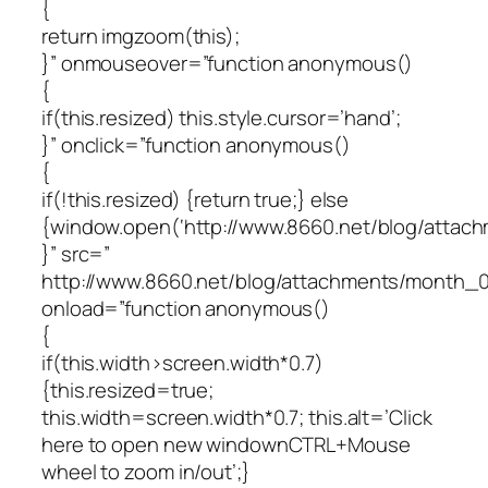
{
return imgzoom(this);
}” onmouseover=”function anonymous()
{
if(this.resized) this.style.cursor=’hand’;
}” onclick=”function anonymous()
{
if(!this.resized) {return true;} else
{window.open(‘http://www.8660.net/blog/atta
}” src=”
http://www.8660.net/blog/attachments/month_
onload=”function anonymous()
{
if(this.width>screen.width*0.7)
{this.resized=true;
this.width=screen.width*0.7; this.alt=’Click
here to open new windownCTRL+Mouse
wheel to zoom in/out’;}