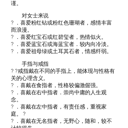
谨。
对女士来说
? ．喜爱粉红钻或粉红色珊瑚者，感情丰富
而浪漫。
? ．喜爱红宝石或红碧玺者，热情似火。
? ．喜爱蓝宝石或海蓝宝者．较内向冷淡。
? ．喜爱祖母绿或土耳其石者，情感纤弱。
手指与戒指
? ?戒指戴在不同的手指上，能体现与性格有
关的心理含义。
? ．喜戴在食指者，性格较偏激倔强。
? ．喜戴在右中指者．崇尚中庸的人生观
念。
? ．喜戴在左中指者，有责任感，重视家
庭。 ?
? ．喜戴在无名指者，无野心，随和，较不
计较得失。