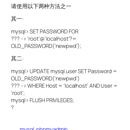
请使用以下两种方法之一
其一:
mysql> SET PASSWORD FOR
??? -> ‘root’@’localhost’?=
OLD_PASSWORD(‘newpwd’);
其二:
mysql> UPDATE mysql.user SET Password =
OLD_PASSWORD(‘newpwd’)
??? -> WHERE Host = ‘localhost’ AND User =
‘root’;
mysql> FLUSH PRIVILEGES;
?
mysql
phpmyadmin