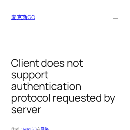
跳
至
麦克斯GO
内
容
Client does not
support
authentication
protocol requested by
server
作者：
MaxGO
在
网络