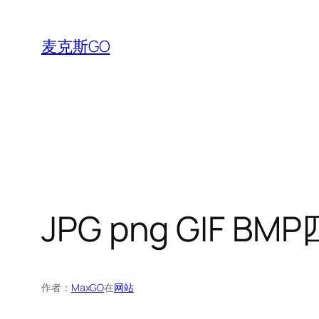
跳
至
麦克斯GO
内
容
JPG png GIF
作者：
MaxGO
在
网站