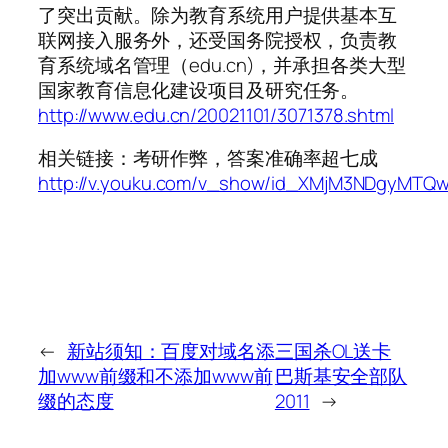
了突出贡献。除为教育系统用户提供基本互
联网接入服务外，还受国务院授权，负责教
育系统域名管理（edu.cn)，并承担各类大型
国家教育信息化建设项目及研究任务。
http://www.edu.cn/20021101/3071378.shtml
相关链接：考研作弊，答案准确率超七成
http://v.youku.com/v_show/id_XMjM3NDgyMTQw
←
新站须知：百度对域名添
三国杀OL送卡
加www前缀和不添加www前
巴斯基安全部队
缀的态度
2011
→