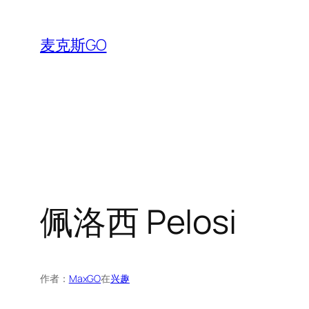
跳
至
麦克斯GO
内
容
佩洛西 Pelosi
作者：
MaxGO
在
兴趣