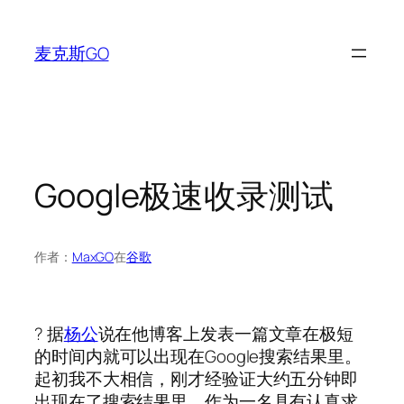
跳
至
麦克斯GO
内
容
Google极速收录测试
作者：
MaxGO
在
谷歌
? 据
杨公
说在他博客上发表一篇文章在极短
的时间内就可以出现在Google搜索结果里。
起初我不大相信，刚才经验证大约五分钟即
出现在了搜索结果里。作为一名具有认真求